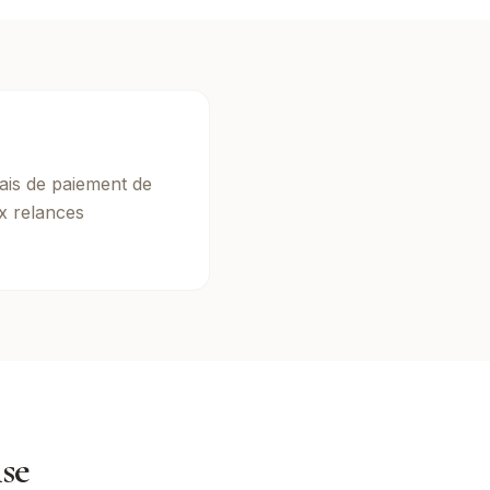
ais de paiement de
x relances
ise