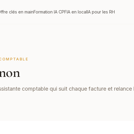
ffre clés en main
Formation IA CPF
IA en local
IA pour les RH
COMPTABLE
non
ssistante comptable qui suit chaque facture et relance 