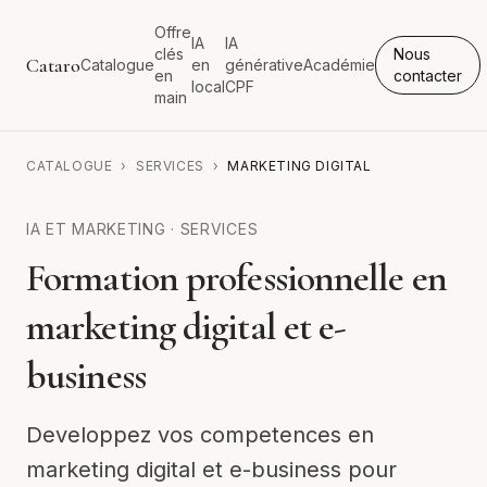
Offre
IA
IA
clés
Nous
Cataro
Catalogue
en
générative
Académie
en
contacter
local
CPF
main
CATALOGUE
›
SERVICES
›
MARKETING DIGITAL
IA ET MARKETING
·
SERVICES
Formation professionnelle en
marketing digital et e-
business
Developpez vos competences en
marketing digital et e-business pour